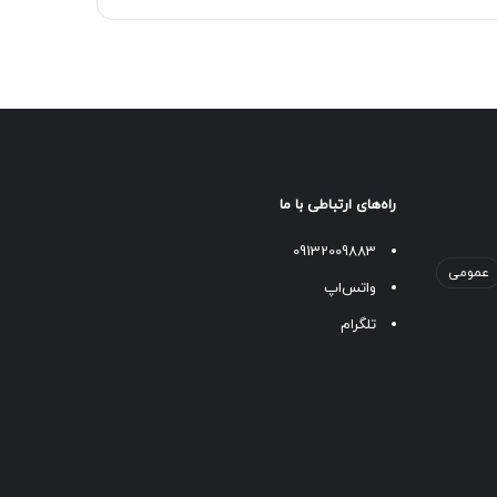
راه‌های ارتباطی با ما
09132009883
عمومی
واتس‌اپ
تلگرام