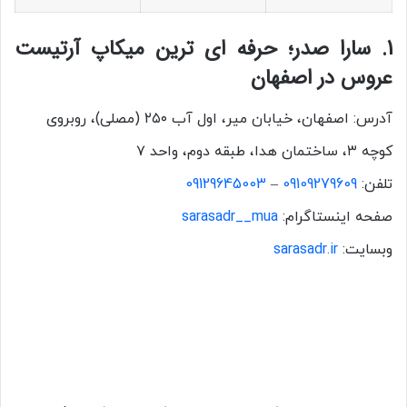
1. سارا صدر؛ حرفه ای ترین میکاپ آرتیست
عروس در اصفهان
آدرس: اصفهان، خیابان میر، اول آب ۲۵۰ (مصلی)، روبروی
کوچه ۳، ساختمان هدا، طبقه دوم، واحد ۷
تلفن:
09109279609
–
09129645003
صفحه اینستاگرام:
sarasadr__mua
وبسایت:
sarasadr.ir