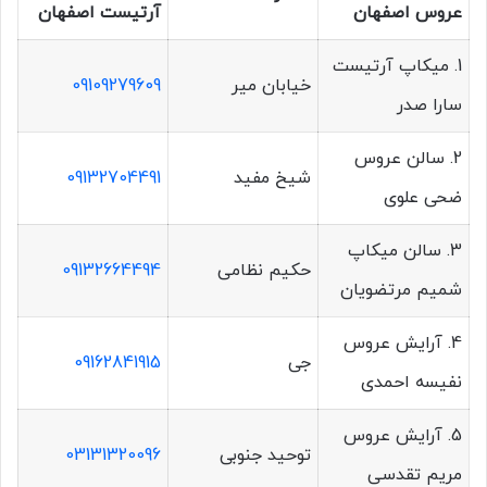
عروس اصفهان
آرتیست اصفهان
1. میکاپ آرتیست
خیابان میر
09109279609
سارا صدر
2. سالن عروس
شیخ مفید
09132704491
ضحی علوی
3. سالن میکاپ
حکیم نظامی
09132664494
شمیم مرتضویان
4. آرایش عروس
جی
09162841915
نفیسه احمدی
5. آرایش عروس
توحید جنوبی
03131320096
مریم تقدسی